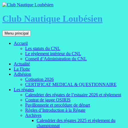
Aller
au
contenu
Club Nautique Loubésien
Recherche
Menu principal
Accueil
Les statuts du CNL
Le règlement intérieur du CNL
Conseil d’Administration du CNL
Actualité
La Flotte
Adhésion
Cotisation 2026
CERTIFICAT MEDICAL & QUESTIONNAIRE
Les régates
Calendrier des régates de l’estuaire 2026 et règlement
Contrat de jauge OSIRIS
Pavillonnerie et procédure de départ
Règles d’Introduction à la Régate
Archives
Calendrier des régates 2025 et règlement du
championnat