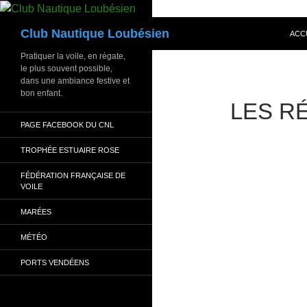
Aller
au
Recherche
Club Nautique Loubésien
ACC
contenu
Pratiquer la voile, en régate,
le plus souvent possible,
dans une ambiance festive et
bon enfant.
LES R
PAGE FACEBOOK DU CNL
TROPHÉE ESTUAIRE ROSE
FÉDÉRATION FRANÇAISE DE
VOILE
MARÉES
MÉTÉO
PORTS VENDÉENS