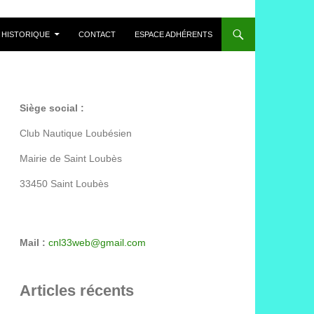
HISTORIQUE
CONTACT
ESPACE ADHÉRENTS
Siège social :
Club Nautique Loubésien
Mairie de Saint Loubès
33450 Saint Loubès
Mail :
cnl33web@gmail.com
Articles récents