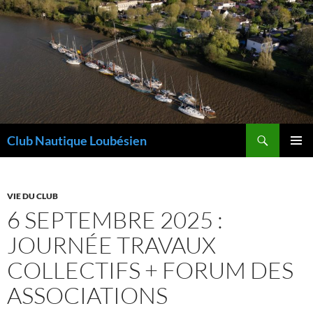
Aller
au
contenu
Recherche
Club Nautique Loubésien
MENU
PRINCI
VIE DU CLUB
6 SEPTEMBRE 2025 :
JOURNÉE TRAVAUX
COLLECTIFS + FORUM DES
ASSOCIATIONS