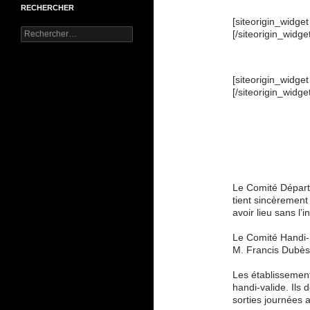
RECHERCHER
[siteorigin_widg
Rechercher :
[/siteorigin_widge
[siteorigin_widg
[/siteorigin_widge
CAP SUR ST LO
VALIDE DU 7 JU
Le Comité Dépar
tient sincèrement 
avoir lieu sans l’
Le Comité Handi-S
M. Francis Dubès
Les établissement
handi-valide. Ils
sorties journées 