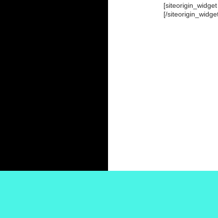
[siteorigin_widg
[/siteorigin_widge