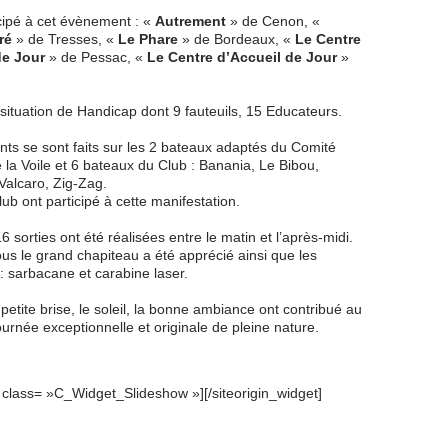
icipé à cet évènement : «
Autrement
» de Cenon, «
ré
» de Tresses, «
Le Phare
» de Bordeaux, «
Le Centre
de Jour
» de Pessac, «
Le Centre d’Accueil de Jour
»
ituation de Handicap dont 9 fauteuils, 15 Educateurs.
s se sont faits sur les 2 bateaux adaptés du Comité
la Voile et 6 bateaux du Club : Banania, Le Bibou,
Valcaro, Zig-Zag.
b ont participé à cette manifestation.
 sorties ont été réalisées entre le matin et l’après-midi.
us le grand chapiteau a été apprécié ainsi que les
 : sarbacane et carabine laser.
petite brise, le soleil, la bonne ambiance ont contribué au
ournée exceptionnelle et originale de pleine nature.
t class= »C_Widget_Slideshow »]
[/siteorigin_widget]