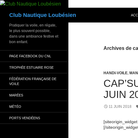
Aller
au
Recherche
Club Nautique Loubésien
ACC
contenu
Pratiquer la voile, en régate,
le plus souvent possible,
dans une ambiance festive et
bon enfant.
Archives de c
PAGE FACEBOOK DU CNL
TROPHÉE ESTUAIRE ROSE
HANDI-VOILE
,
MAN
FÉDÉRATION FRANÇAISE DE
CAP’SU
VOILE
JUIN 2
MARÉES
11 JUIN 2018
MÉTÉO
PORTS VENDÉENS
[siteorigin_widg
[/siteorigin_widge