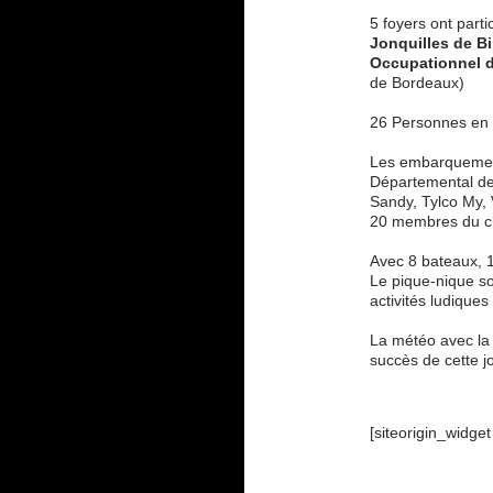
5 foyers ont part
Jonquilles de Bi
Occupationnel 
de Bordeaux)
26 Personnes en s
Les embarquement
Départemental de 
Sandy, Tylco My, 
20 membres du clu
Avec 8 bateaux, 16
Le pique-nique so
activités ludiques
La météo avec la 
succès de cette j
[siteorigin_widge