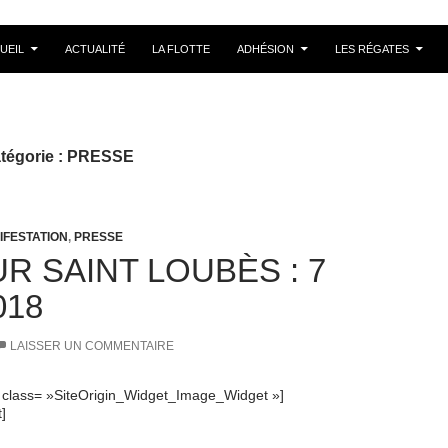
UEIL
ACTUALITÉ
LA FLOTTE
ADHÉSION
LES RÉGATES
atégorie : PRESSE
IFESTATION
,
PRESSE
R SAINT LOUBÈS : 7
018
LAISSER UN COMMENTAIRE
et class= »SiteOrigin_Widget_Image_Widget »]
t]