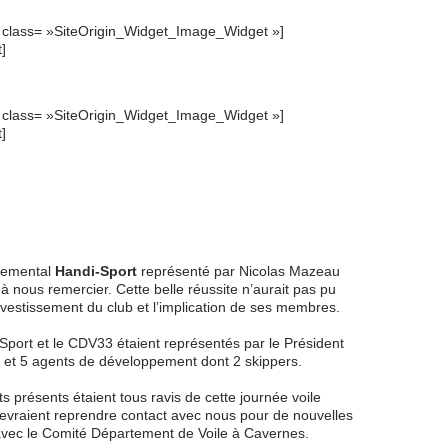
et class= »SiteOrigin_Widget_Image_Widget »]
t]
et class= »SiteOrigin_Widget_Image_Widget »]
t]
UBÈS : JOURNÉE DÉPARTEMENTALE VOILE HANDI-
IN 2018
temental
Handi-Sport
représenté par Nicolas Mazeau
à nous remercier. Cette belle réussite n’aurait pas pu
investissement du club et l’implication de ses membres.
port et le CDV33 étaient représentés par le Président
 et 5 agents de développement dont 2 skippers.
s présents étaient tous ravis de cette journée voile
 devraient reprendre contact avec nous pour de nouvelles
avec le Comité Département de Voile à Cavernes.