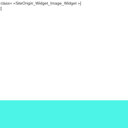
et class= »SiteOrigin_Widget_Image_Widget »]
t]