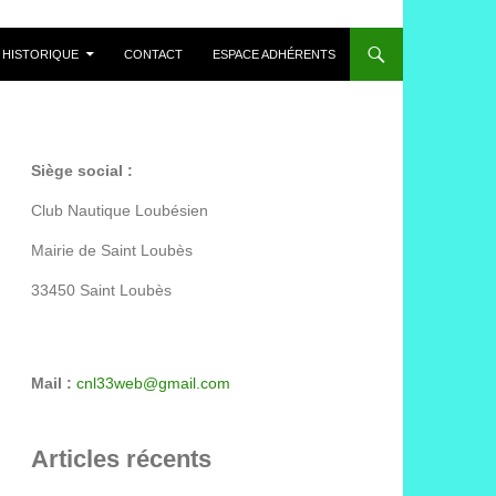
HISTORIQUE
CONTACT
ESPACE ADHÉRENTS
Siège social :
Club Nautique Loubésien
Mairie de Saint Loubès
33450 Saint Loubès
Mail :
cnl33web@gmail.com
Articles récents