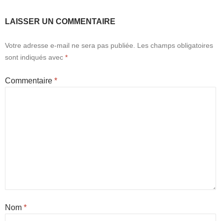
a
t
LAISSER UN COMMENTAIRE
i
o
Votre adresse e-mail ne sera pas publiée.
Les champs obligatoires
n
sont indiqués avec
*
É
v
Commentaire
*
è
n
e
m
e
n
t
Nom
*