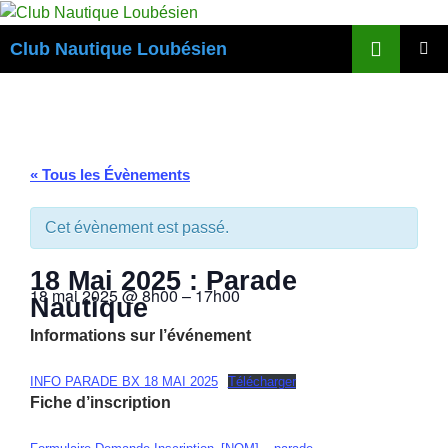
Aller
au
Recherche
Club Nautique Loubésien
contenu
MENU
PRINCI
« Tous les Évènements
Cet évènement est passé.
18 Mai 2025 : Parade
18 mai 2025
@
8h00
–
17h00
Nautique
Informations sur l’événement
INFO PARADE BX 18 MAI 2025
Télécharger
Fiche d’inscription