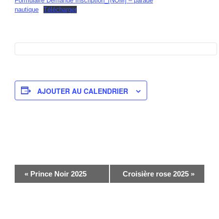
Formulaire Demande Inscription_[NOM] – parade
nautique
Télécharger
AJOUTER AU CALENDRIER
N
«
Prince Noir 2025
Croisière rose 2025
»
a
v
i
g