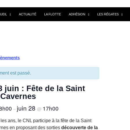
UEIL
ACTUALITÉ
LA FLOTTE
ADHÉSION
LES RÉGATES
vènements
ent est passé.
8 juin : Fête de la Saint
 Cavernes
juin 28
8h00
17h00
–
@
s ans, le CNL participe à la fête de la Saint
nes en proposant des sorties
découverte de la