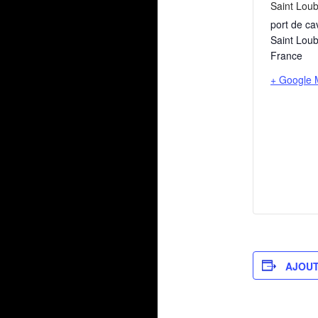
Saint Lou
port de ca
Saint Lou
France
+ Google
AJOUT