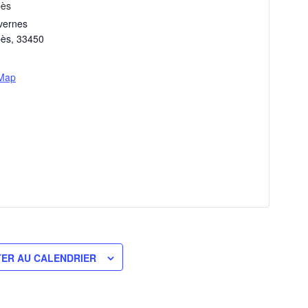
bès
vernes
bès
,
33450
 Map
ER AU CALENDRIER