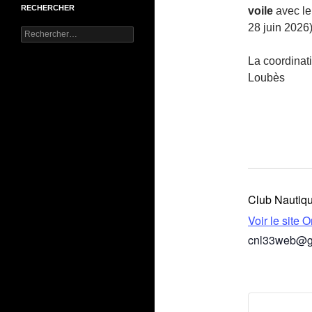
RECHERCHER
voile
avec le
28 juin 2026
Rechercher :
La coordinati
Loubès
Club Nautiq
Voir le site 
cnl33web@g