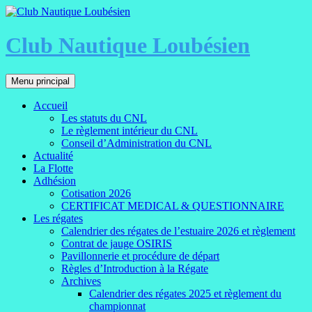
Aller
au
contenu
Club Nautique Loubésien
Recherche
Menu principal
Accueil
Les statuts du CNL
Le règlement intérieur du CNL
Conseil d’Administration du CNL
Actualité
La Flotte
Adhésion
Cotisation 2026
CERTIFICAT MEDICAL & QUESTIONNAIRE
Les régates
Calendrier des régates de l’estuaire 2026 et règlement
Contrat de jauge OSIRIS
Pavillonnerie et procédure de départ
Règles d’Introduction à la Régate
Archives
Calendrier des régates 2025 et règlement du
championnat