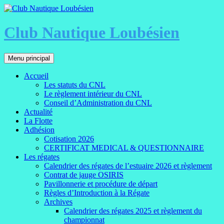
Aller
au
contenu
Club Nautique Loubésien
Recherche
Menu principal
Accueil
Les statuts du CNL
Le règlement intérieur du CNL
Conseil d’Administration du CNL
Actualité
La Flotte
Adhésion
Cotisation 2026
CERTIFICAT MEDICAL & QUESTIONNAIRE
Les régates
Calendrier des régates de l’estuaire 2026 et règlement
Contrat de jauge OSIRIS
Pavillonnerie et procédure de départ
Règles d’Introduction à la Régate
Archives
Calendrier des régates 2025 et règlement du
championnat