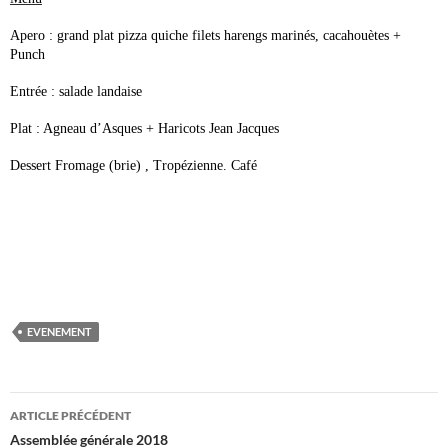
Apero : grand plat pizza quiche filets harengs marinés, cacahouètes +
Punch
Entrée : salade landaise
Plat : Agneau d’Asques + Haricots Jean Jacques
Dessert Fromage (brie) , Tropézienne. Café
EVENEMENT
Navigation
ARTICLE PRÉCÉDENT
des
Assemblée générale 2018