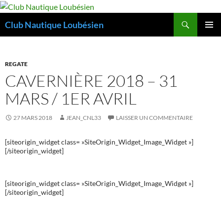
Aller
au
Recherche
Club Nautique Loubésien
contenu
MENU
PRINCI
REGATE
CAVERNIÈRE 2018 – 31
MARS / 1ER AVRIL
27 MARS 2018
JEAN_CNL33
LAISSER UN COMMENTAIRE
[siteorigin_widget class= »SiteOrigin_Widget_Image_Widget »]
[/siteorigin_widget]
[siteorigin_widget class= »SiteOrigin_Widget_Image_Widget »]
[/siteorigin_widget]