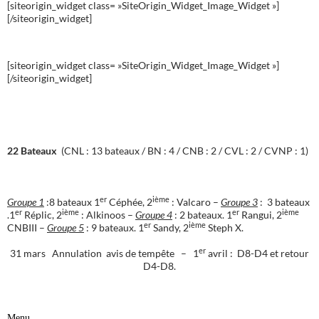
[siteorigin_widget class= »SiteOrigin_Widget_Image_Widget »]
[/siteorigin_widget]
[siteorigin_widget class= »SiteOrigin_Widget_Image_Widget »]
[/siteorigin_widget]
22 Bateaux
(CNL : 13 bateaux / BN : 4 / CNB : 2 / CVL : 2 / CVNP : 1)
er
ième
Groupe 1
:8 bateaux 1
Céphée, 2
: Valcaro –
Groupe 3
: 3 bateaux
er
ième
er
ième
.1
Réplic, 2
: Alkinoos –
Groupe 4
: 2 bateaux. 1
Rangui, 2
er
ième
CNBIII –
Groupe 5
: 9 bateaux. 1
Sandy, 2
Steph X.
er
31 mars Annulation avis de tempête – 1
avril : D8-D4 et retour
D4-D8.
Menu