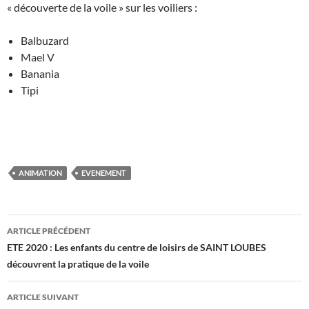
« découverte de la voile » sur les voiliers :
Balbuzard
Mael V
Banania
Tipi
ANIMATION
EVENEMENT
Navigation
ARTICLE PRÉCÉDENT
des
ETE 2020 : Les enfants du centre de loisirs de SAINT LOUBES
découvrent la pratique de la voile
articles
ARTICLE SUIVANT