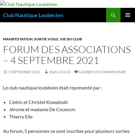
Aller
au
Recherche
Club Nautique Loubésien
contenu
MENU
PRINCI
MANIFESTATION
,
SORTIE VOILE
,
VIE DU CLUB
FORUM DES ASSOCIATIONS
– 4 SEPTEMBRE 2021
5 SEPTEMBRE 2021
JEAN_CNL33
LAISSER UN COMMENTAIRE
Le club nautique loubésien était représenté par :
Cédric et Christel Kowaloski
Jérome et madame De Couessin
Thierry Elie
Au forum, 5 personnes se sont inscrites pour plusieurs sorties