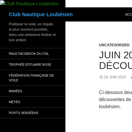
Aller
au
Recherche
Club Nautique Loubésien
ACC
contenu
Pratiquer la voile, en régate,
le plus souvent possible,
dans une ambiance festive et
bon enfant.
UNCATEGORIZED
JUIN 2
PAGE FACEBOOK DU CNL
DÉCOU
TROPHÉE ESTUAIRE ROSE
FÉDÉRATION FRANÇAISE DE
28 JUIN 2023
VOILE
MARÉES
Ci-dessous deux
découvertes de 
MÉTÉO
loubésien.
PORTS VENDÉENS