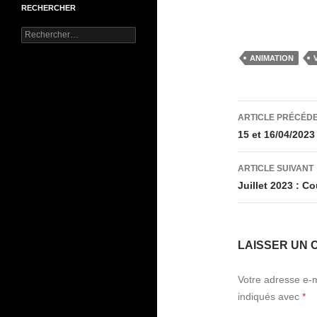
RECHERCHER
Rechercher :
ANIMATION
Navigati
ARTICLE PRÉCÉD
des
15 et 16/04/2023
articles
ARTICLE SUIVANT
Juillet 2023 : C
LAISSER UN 
Votre adresse e-m
indiqués avec
*