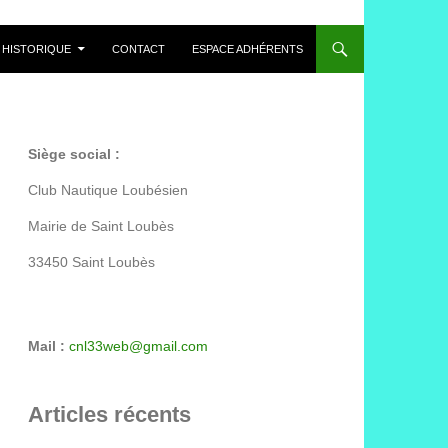
HISTORIQUE
CONTACT
ESPACE ADHÉRENTS
Siège social :
Club Nautique Loubésien
Mairie de Saint Loubès
33450 Saint Loubès
Mail :
cnl33web@gmail.com
Articles récents