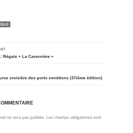
VOILE
on
ENT
 : Régate « La Cavernière »
ourse croisière des ports vendéens (37ième édition)
COMMENTAIRE
ail ne sera pas publiée.
Les champs obligatoires sont