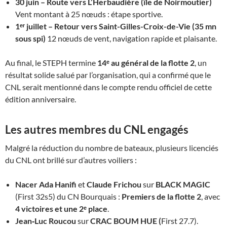
30 juin – Route vers L’Herbaudière (île de Noirmoutier)
Vent montant à 25 nœuds : étape sportive.
1ᵉʳ juillet – Retour vers Saint-Gilles-Croix-de-Vie (35 mn
sous spi)
12 nœuds de vent, navigation rapide et plaisante.
Au final, le STEPH termine
14ᵉ au général de la flotte 2
, un
résultat solide salué par l’organisation, qui a confirmé que le
CNL serait mentionné dans le compte rendu officiel de cette
édition anniversaire.
Les autres membres du CNL engagés
Malgré la réduction du nombre de bateaux, plusieurs licenciés
du CNL ont brillé sur d’autres voiliers :
Nacer Ada Hanifi
et
Claude Frichou
sur
BLACK MAGIC
(First 32s5) du CN Bourquais :
Premiers de la flotte 2
, avec
4 victoires et une 2ᵉ place
.
Jean‑Luc Roucou
sur
CRAC BOUM HUE (
First 27.7).