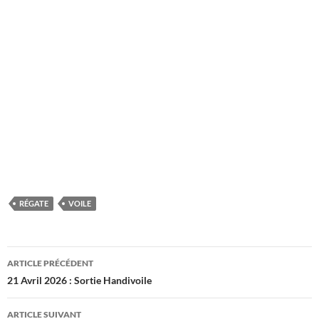
RÉGATE
VOILE
Navigation
ARTICLE PRÉCÉDENT
des
21 Avril 2026 : Sortie Handivoile
articles
ARTICLE SUIVANT