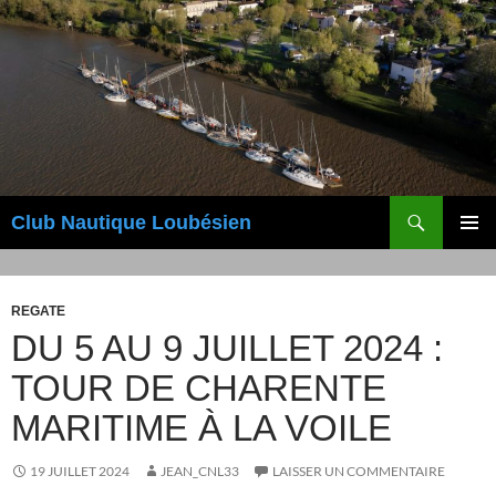
Aller
au
contenu
Recherche
Club Nautique Loubésien
MENU
PRINCI
REGATE
DU 5 AU 9 JUILLET 2024 :
TOUR DE CHARENTE
MARITIME À LA VOILE
19 JUILLET 2024
JEAN_CNL33
LAISSER UN COMMENTAIRE