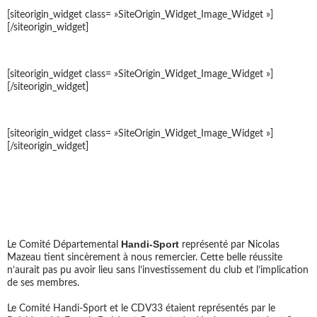
[siteorigin_widget class= »SiteOrigin_Widget_Image_Widget »]
[/siteorigin_widget]
[siteorigin_widget class= »SiteOrigin_Widget_Image_Widget »]
[/siteorigin_widget]
[siteorigin_widget class= »SiteOrigin_Widget_Image_Widget »]
[/siteorigin_widget]
CAP SUR ST LOUBÈS : JOURNÉE DÉPARTEMENTALE VOILE
HANDI-VALIDE DU 7 JUIN 2018
Handi-Sport
Le Comité Départemental
représenté par Nicolas
Mazeau tient sincèrement à nous remercier. Cette belle réussite
n’aurait pas pu avoir lieu sans l’investissement du club et l’implication
de ses membres.
Le Comité Handi-Sport et le CDV33 étaient représentés par le