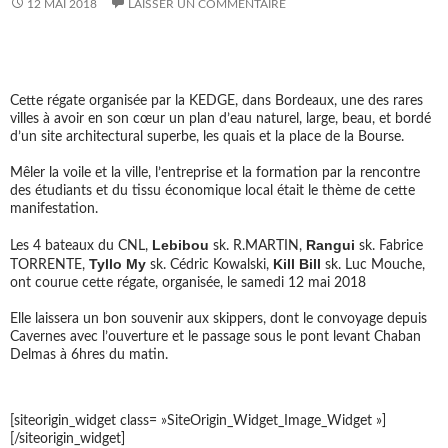
12 MAI 2018
LAISSER UN COMMENTAIRE
REGATE RIVER CUP 2018 : 12 MAI 2018
Cette régate organisée par la KEDGE, dans Bordeaux, une des rares
villes à avoir en son cœur un plan d’eau naturel, large, beau, et bordé
d’un site architectural superbe, les quais et la place de la Bourse.
Mêler la voile et la ville, l’entreprise et la formation par la rencontre
des étudiants et du tissu économique local était le thème de cette
manifestation.
Lebibou
Rangui
Les 4 bateaux du CNL,
sk. R.MARTIN,
sk. Fabrice
Tyllo My
Kill Bill
TORRENTE,
sk. Cédric Kowalski,
sk. Luc Mouche,
ont courue cette régate, organisée, le samedi 12 mai 2018
Elle laissera un bon souvenir aux skippers, dont le convoyage depuis
Cavernes avec l’ouverture et le passage sous le pont levant Chaban
Delmas à 6hres du matin.
[siteorigin_widget class= »SiteOrigin_Widget_Image_Widget »]
[/siteorigin_widget]