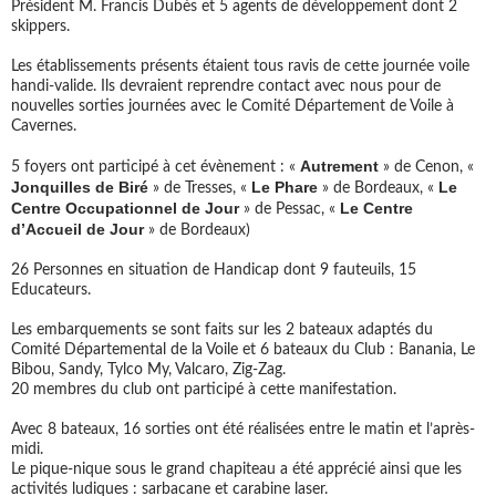
Président M. Francis Dubès et 5 agents de développement dont 2
skippers.
Les établissements présents étaient tous ravis de cette journée voile
handi-valide. Ils devraient reprendre contact avec nous pour de
nouvelles sorties journées avec le Comité Département de Voile à
Cavernes.
Autrement
5 foyers ont participé à cet évènement : «
» de Cenon, «
Jonquilles de Biré
Le Phare
Le
» de Tresses, «
» de Bordeaux, «
Centre Occupationnel de Jour
Le Centre
» de Pessac, «
d’Accueil de Jour
» de Bordeaux)
26 Personnes en situation de Handicap dont 9 fauteuils, 15
Educateurs.
Les embarquements se sont faits sur les 2 bateaux adaptés du
Comité Départemental de la Voile et 6 bateaux du Club : Banania, Le
Bibou, Sandy, Tylco My, Valcaro, Zig-Zag.
20 membres du club ont participé à cette manifestation.
Avec 8 bateaux, 16 sorties ont été réalisées entre le matin et l’après-
midi.
Le pique-nique sous le grand chapiteau a été apprécié ainsi que les
activités ludiques : sarbacane et carabine laser.