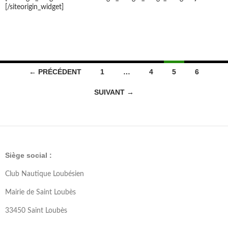
[/siteorigin_widget]
Navigation
← PRÉCÉDENT
1
…
4
5
6
des
SUIVANT →
articles
Siège social :
Club Nautique Loubésien
Mairie de Saint Loubès
33450 Saint Loubès