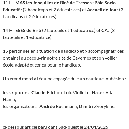
11 H :
MAS les Jonquilles de Biré de Tresses : Pôle Socio
Educatif
: (2 handicaps et 2 éducatrices) et
Accueil de Jour
(3
handicaps et 2 éducatrices)
14 H :
ESES de Biré
(2 fauteuils et 1 éducatrice) et
CAJ
(3
fauteuils et 1 éducatrice).
15 personnes en situation de handicap et 9 accompagnatrices
ont ainsi pu découvrir notre site de Cavernes et son voilier
école, adapté et conçu pour le handicap.
Un grand merci à l’équipe engagée du club nautique loubésien :
les skippeurs :
Claude
Frichou,
Loic
Viollet et
Nacer
Ada-
Hanifi,
les organisateurs :
Andrée
Buchmann,
Dimitri
Zvorykine.
ci-dessous article paru dans Sud-ouest le 24/04/2025