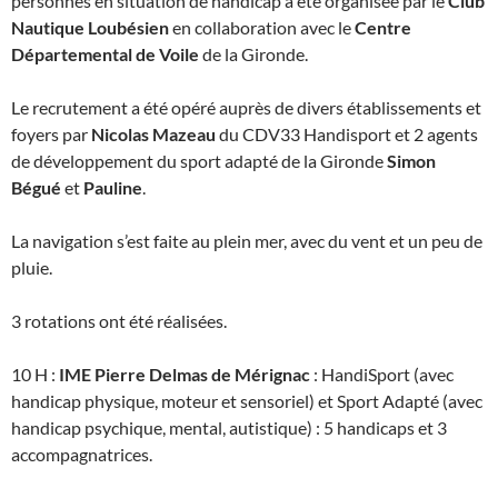
personnes en situation de handicap a été organisée par le
Club
Nautique Loubésien
en collaboration avec le
Centre
Départemental de Voile
de la Gironde.
Le recrutement a été opéré auprès de divers établissements et
foyers par
Nicolas Mazeau
du CDV33 Handisport et 2 agents
de développement du sport adapté de la Gironde
Simon
Bégué
et
Pauline
.
La navigation s’est faite au plein mer, avec du vent et un peu de
pluie.
3 rotations ont été réalisées.
10 H :
IME Pierre Delmas de Mérignac
: HandiSport (avec
handicap physique, moteur et sensoriel) et Sport Adapté (avec
handicap psychique, mental, autistique) : 5 handicaps et 3
accompagnatrices.