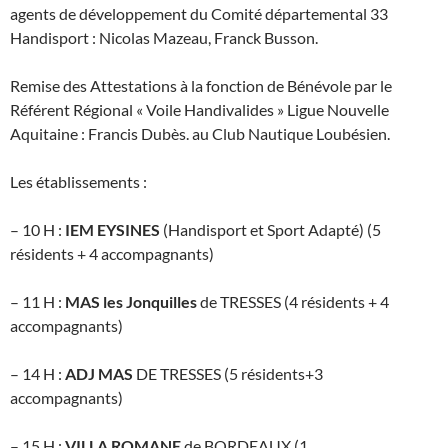
agents de développement du Comité départemental 33
Handisport : Nicolas Mazeau, Franck Busson.
Remise des Attestations à la fonction de Bénévole par le
Référent Régional « Voile Handivalides » Ligue Nouvelle
Aquitaine : Francis Dubès. au Club Nautique Loubésien.
Les établissements :
– 10 H :
IEM EYSINES
(Handisport et Sport Adapté) (5
résidents + 4 accompagnants)
– 11 H :
MAS les Jonquilles
de TRESSES (4 résidents + 4
accompagnants)
– 14 H :
ADJ MAS
DE TRESSES (5 résidents+3
accompagnants)
– 15 H :
VILLA ROMANE
de BORDEAUX (1