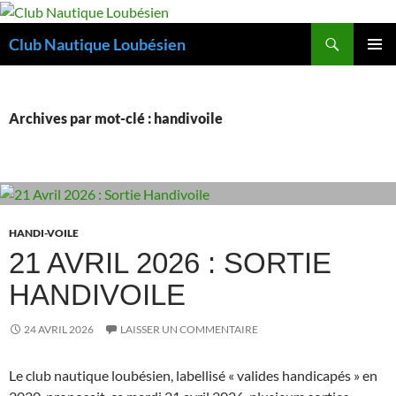
Aller
au
Recherche
Club Nautique Loubésien
contenu
MENU
PRINCI
Archives par mot-clé : handivoile
HANDI-VOILE
21 AVRIL 2026 : SORTIE
HANDIVOILE
24 AVRIL 2026
LAISSER UN COMMENTAIRE
Le club nautique loubésien, labellisé « valides handicapés » en