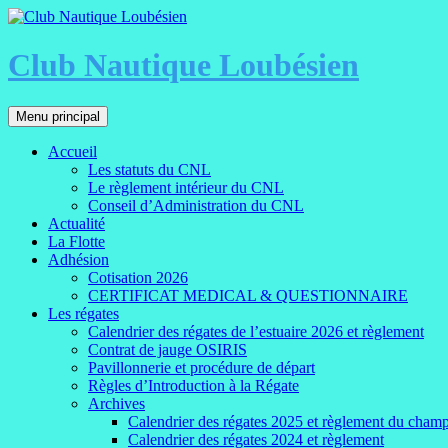
Aller
au
contenu
Club Nautique Loubésien
Recherche
Menu principal
Accueil
Les statuts du CNL
Le règlement intérieur du CNL
Conseil d’Administration du CNL
Actualité
La Flotte
Adhésion
Cotisation 2026
CERTIFICAT MEDICAL & QUESTIONNAIRE
Les régates
Calendrier des régates de l’estuaire 2026 et règlement
Contrat de jauge OSIRIS
Pavillonnerie et procédure de départ
Règles d’Introduction à la Régate
Archives
Calendrier des régates 2025 et règlement du cham
Calendrier des régates 2024 et règlement