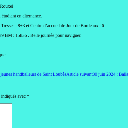
n Rouxel
 étudiant en alternance.
 Tresses : 8+3 et Centre d’accueil de Jour de Bordeaux : 6
7 h39 BM : 15h36 . Belle journée pour naviguer.
.
que.
e jeunes handballeurs de Saint Loubès
Article suivant
30 juin 2024 : Balla
t indiqués avec
*