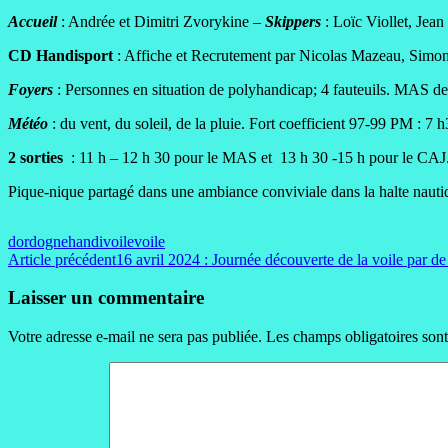
Accueil
: Andrée et Dimitri Zvorykine –
Skippers
: Loïc Viollet, Jea
CD Handisport
: Affiche et Recrutement par Nicolas Mazeau, Simon
Foyers
: Personnes en situation de polyhandicap; 4 fauteuils. MAS de
Météo
: du vent, du soleil, de la pluie. Fort coefficient 97-99 PM : 
2 sorties
: 11 h – 12 h 30 pour le MAS et 13 h 30 -15 h pour le CAJ
Pique-nique partagé dans une ambiance conviviale dans la halte nauti
dordogne
handivoile
voile
Navigation
Article précédent
16 avril 2024 : Journée découverte de la voile par d
des
Laisser un commentaire
articles
Votre adresse e-mail ne sera pas publiée.
Les champs obligatoires son