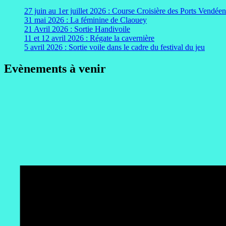
27 juin au 1er juillet 2026 : Course Croisière des Ports Vendéen
31 mai 2026 : La féminine de Claouey
21 Avril 2026 : Sortie Handivoile
11 et 12 avril 2026 : Régate la cavernière
5 avril 2026 : Sortie voile dans le cadre du festival du jeu
Evènements à venir