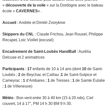
«
découverte de la voile
» sur la Dordogne avec le bateau
école «
CAVERNES
« .
Accueil
: Andrée et Dimitri Zvorykine
Skippers du CNL
: Claude Frichou, Jean Rouxel, Philippe
Recapet, Loic Viollet (excusé)
Encadrement de Saint-Loubès HandBall
: Aurélia
Delcuse et 2 animatrices
Participants
:
17
enfants de 10 à 14 ans (dont
10
de Saint-
Loubès ;
2
de Beychac et Caillau ;
1
de Saint-Sulpice et
Cameyrac ;
1
d’Ambares ;
1
de Tresses ;
1
de Sainte Eulalie
;
1
de Villeneuve)
Météo
: Bon vent entre 30 à 40 km (15 à 20 nds), Ciel
couvert, 14 à 17°, PM 14 h 30 BM 9 h 30.