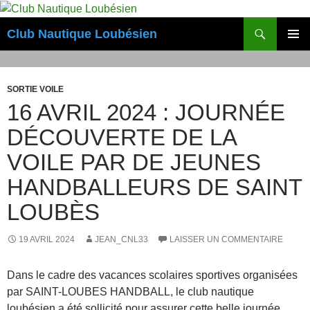
Aller
au
Recherche
Club Nautique Loubésien
contenu
MENU
PRINCI
SORTIE VOILE
16 AVRIL 2024 : JOURNÉE
DÉCOUVERTE DE LA
VOILE PAR DE JEUNES
HANDBALLEURS DE SAINT
LOUBÈS
19 AVRIL 2024
JEAN_CNL33
LAISSER UN COMMENTAIRE
Dans le cadre des vacances scolaires sportives organisées
par SAINT-LOUBES HANDBALL, le club nautique
loubésien a été sollicité pour assurer cette belle journée